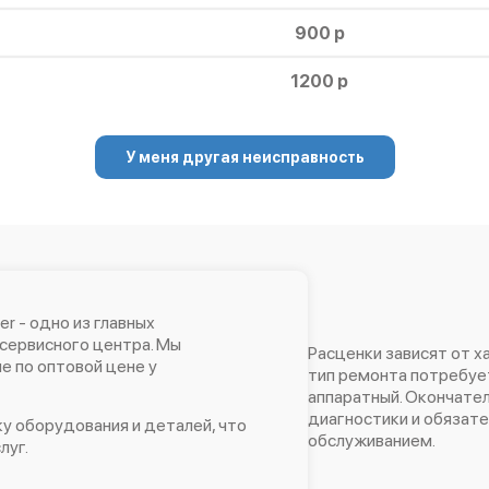
900 р
1200 р
1000 р
У меня другая неисправность
1700 р
r - одно из главных
сервисного центра. Мы
Расценки зависят от х
 по оптовой цене у
тип ремонта потребует
аппаратный. Окончател
диагностики и обязат
у оборудования и деталей, что
обслуживанием.
луг.