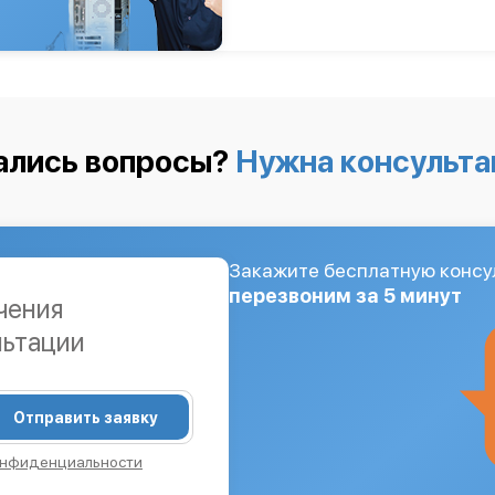
ались вопросы?
Нужна консульта
Закажите бесплатную консу
перезвоним за 5 минут
чения
льтации
Отправить заявку
онфиденциальности