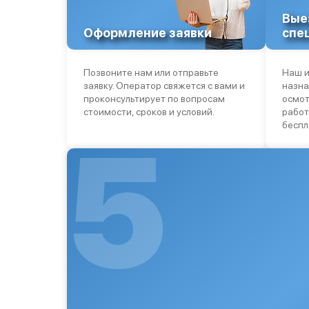
Вые
Оформление заявки
спе
Позвоните нам или отправьте
Наш и
заявку. Оператор свяжется с вами и
назна
проконсультирует по вопросам
осмот
стоимости, сроков и условий.
работ
беспл
5