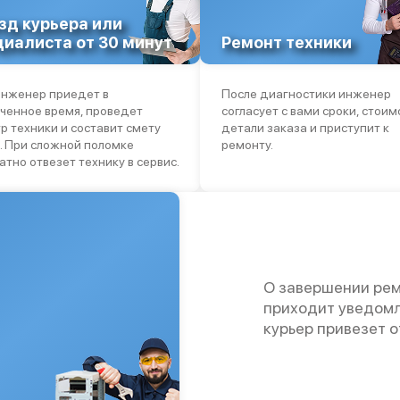
зд курьера или
циалиста от 30 минут
Ремонт техники
нженер приедет в
После диагностики инженер
ченное время, проведет
согласует с вами сроки, стоим
р техники и составит смету
детали заказа и приступит к
. При сложной поломке
ремонту.
атно отвезет технику в сервис.
О завершении рем
приходит уведомл
курьер привезет 