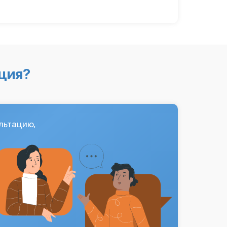
ция?
льтацию,